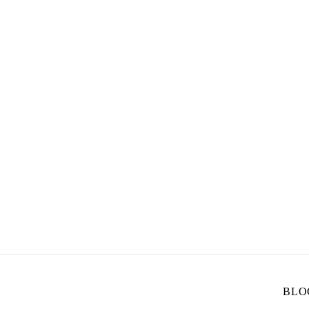
info@bett
BLO