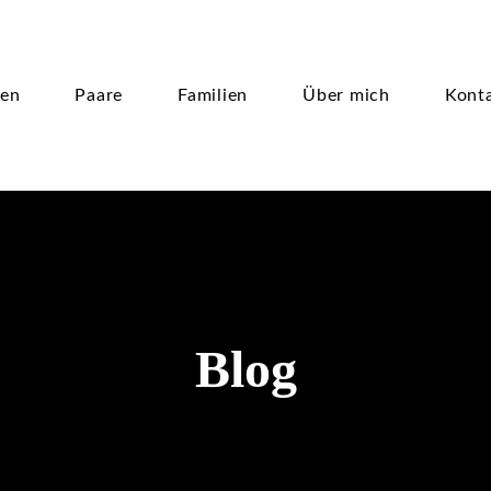
ten
Paare
Familien
Über mich
Kont
Blog