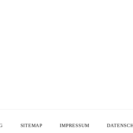
inaebert.com
49 (0) 1749321825
G
SITEMAP
IMPRESSUM
DATENSC