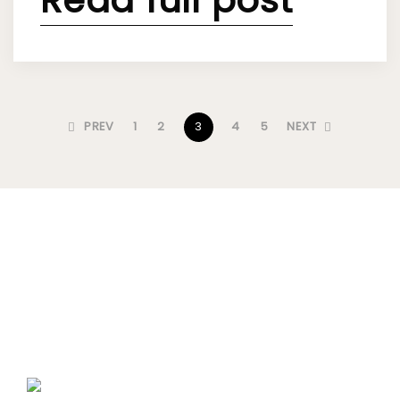
PREV
1
2
3
4
5
NEXT
info@bettinaebert.com
49 (0) 1749321825
Folge mir